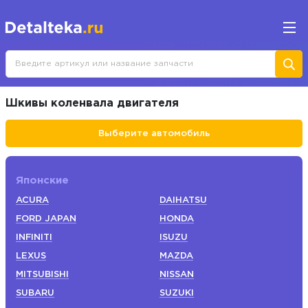
Шкивы коленвала двигателя
Выберите автомобиль
Японские
ACURA
DAIHATSU
FORD JAPAN
HONDA
INFINITI
ISUZU
LEXUS
MAZDA
MITSUBISHI
NISSAN
SUBARU
SUZUKI