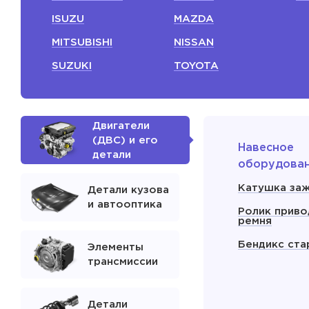
ISUZU
MAZDA
MITSUBISHI
NISSAN
SUZUKI
TOYOTA
Двигатели
(ДВС) и его
Навесное
детали
оборудова
Катушка заж
Детали кузова
и автооптика
Ролик приво
ремня
Бендикс ста
Элементы
трансмиссии
Детали