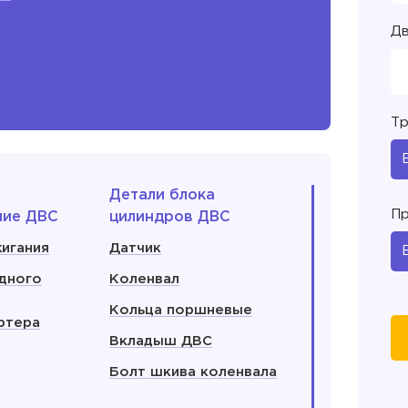
Дв
Тр
Детали блока
Пр
ние ДВС
цилиндров ДВС
игания
Датчик
дного
Коленвал
Кольца поршневые
ртера
Вкладыш ДВС
Болт шкива коленвала