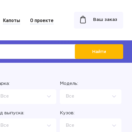
Капоты
О проекте
Ваш заказ
Найти
рка:
Модель:
Все
Все
д выпуска:
Кузов:
Все
Все