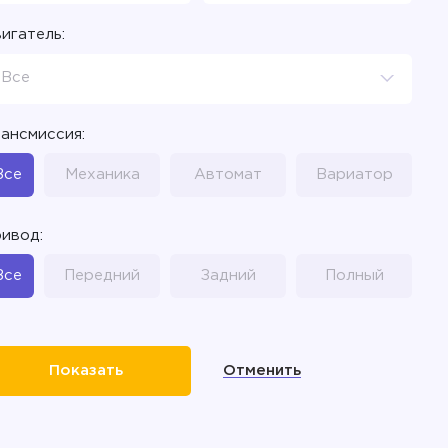
игатель:
Все
ансмиссия:
Все
Механика
Автомат
Вариатор
ивод:
Все
Передний
Задний
Полный
Отменить