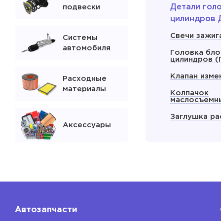
Детали гол
подвески
цилиндров 
Свечи зажиг
Системы
автомобиля
Головка бло
цилиндров (
Клапан изме
Расходные
материалы
Колпачок
маслосъемн
Заглушка ра
Аксессуары
Показать
Блок двига
Блок двигат
Автозапчасти