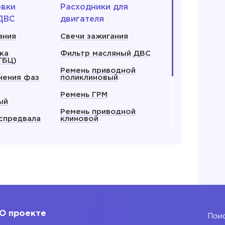
овки
Расходники для
ДВС
двигателя
ания
Свечи зажигания
ка
Фильтр масляный ДВС
ГБЦ)
Ремень приводной
нения фаз
поликлиновый
Ремень ГРМ
ый
Ремень приводной
спредвала
клиновой
 все
теля
еля
О проекте
Поис