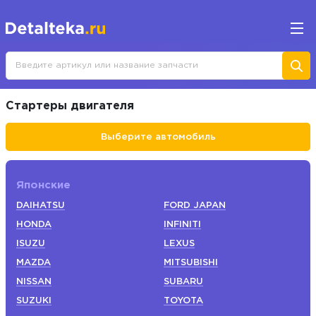
Стартеры двигателя
Выберите автомобиль
Японские
DAIHATSU
FORD JAPAN
HONDA
INFINITI
ISUZU
LEXUS
MAZDA
MITSUBISHI
NISSAN
SUBARU
SUZUKI
TOYOTA