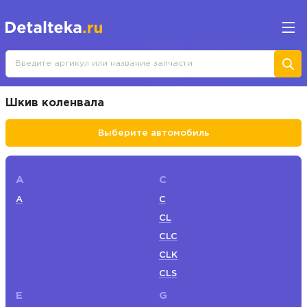
Шкив коленвала
Выберите автомобиль
A
C
A
C
CL
CLC
CLK
CLS
E
G