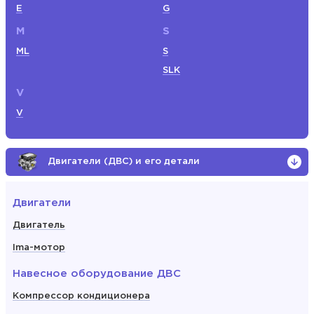
E
G
M
S
ML
S
SLK
V
V
Двигатели (ДВС) и его детали
Двигатели
Двигатель
Ima-мотор
Навесное оборудование ДВС
Компрессор кондиционера