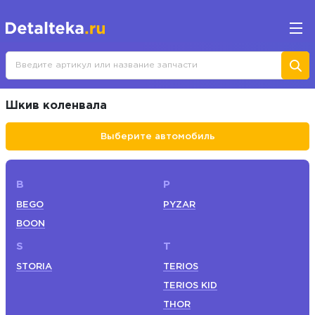
Шкив коленвала
Выберите автомобиль
B
P
BEGO
PYZAR
BOON
S
T
STORIA
TERIOS
TERIOS KID
THOR