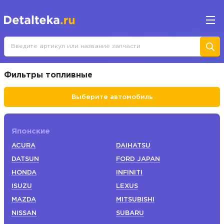
Фильтры топливные
Выберите автомобиль
Японские
ACURA
DAIHATSU
DATSUN
FORD JAPAN
HONDA
INFINITI
ISUZU
LEXUS
MAZDA
MITSUBISHI
NISSAN
SUBARU