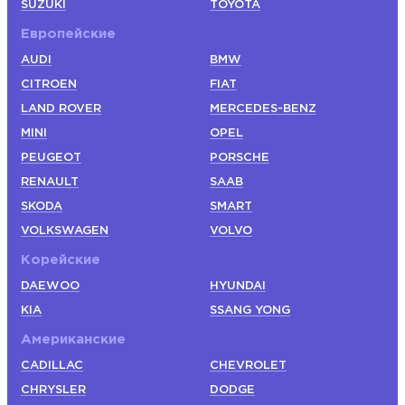
SUZUKI
TOYOTA
Европейские
AUDI
BMW
CITROEN
FIAT
LAND ROVER
MERCEDES-BENZ
MINI
OPEL
PEUGEOT
PORSCHE
RENAULT
SAAB
SKODA
SMART
VOLKSWAGEN
VOLVO
Корейские
DAEWOO
HYUNDAI
KIA
SSANG YONG
Американские
CADILLAC
CHEVROLET
CHRYSLER
DODGE