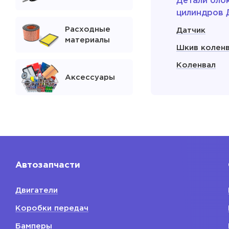
Детали бло
цилиндров 
Расходные
Датчик
материалы
Шкив колен
Коленвал
Аксессуары
Сальник кол
Поддон мас
двигателя
Показать
Автозапчасти
Расходники
двигателя
Двигатели
Свечи зажиг
Коробки передач
Фильтр мас
Бамперы