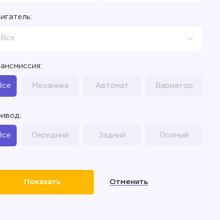
игатель:
Все
ансмиссия:
Все
Механика
Автомат
Вариатор
ивод:
Все
Передний
Задний
Полный
Отменить