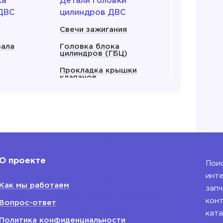
ка
Детали головки
ДВС
цилиндров ДВС
Свечи зажигания
вала
Головка блока
цилиндров (ГБЦ)
Прокладка крышки
клапанов
енвала
Прокладка ГБЦ
ляный
Крышка клапанов
 все
Показать все
О проекте
Поис
 для
Блок двигателя
инте
Как мы работаем
Блок двигателя
запч
ания
конт
Вопрос-ответ
ката
ляный ДВС
Политика конфиденциальности