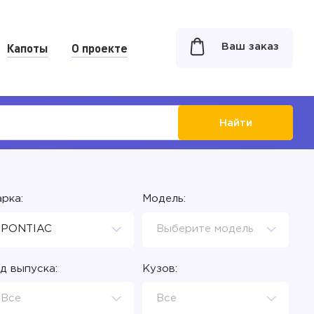
Капоты
О проекте
Ваш заказ
Найти
рка:
Модель:
PONTIAC
Выберите модель
д выпуска:
Кузов:
Все
Все