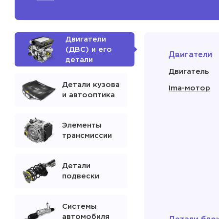
Двигатели
(ДВС) и его
Двигатели
детали
Двигатель
Детали кузова
Ima-мотор
и автооптика
Элементы
трансмиссии
Детали
подвески
Системы
автомобиля