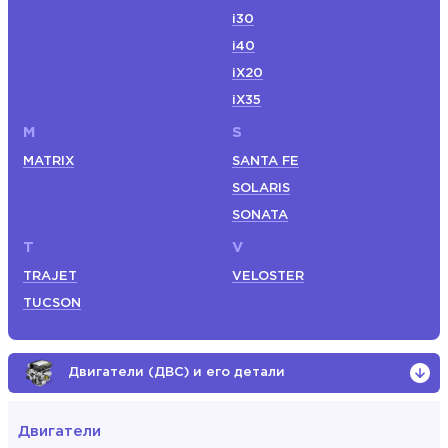
i30
i40
iX20
iX35
M
S
MATRIX
SANTA FE
SOLARIS
SONATA
T
V
TRAJET
VELOSTER
TUCSON
Двигатели (ДВС) и его детали
Двигатели