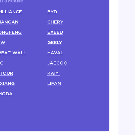
итайские
ILLIANCE
BYD
HANGAN
CHERY
ONGFENG
EXEED
AW
GEELY
REAT WALL
HAVAL
AC
JAECOO
ETOUR
KAIYI
 XIANG
LIFAN
MODA