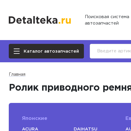
Поисковая система
автозапчастей
Каталог автозапчастей
Главная
Ролик приводного ремн
Японские
Е
ACURA
DAIHATSU
AU