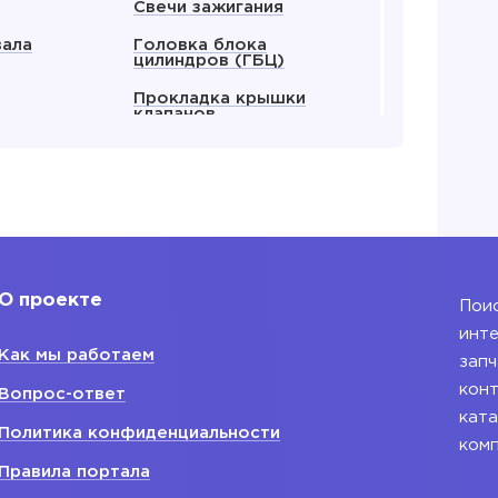
Свечи зажигания
вала
Головка блока
цилиндров (ГБЦ)
Прокладка крышки
клапанов
енвала
Прокладка ГБЦ
ляный
Крышка клапанов
 все
Показать все
О проекте
Поис
 для
Блок двигателя
инте
Как мы работаем
Блок двигателя
запч
ания
конт
Вопрос-ответ
ката
ляный ДВС
Политика конфиденциальности
ком
водной
Правила портала
ый