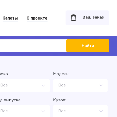
Капоты
О проекте
Ваш заказ
Найти
рка:
Модель:
Все
Все
д выпуска:
Кузов:
Все
Все