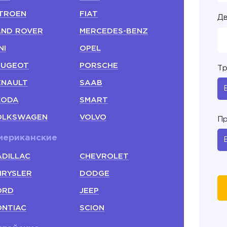
ITROEN
FIAT
Дв
AND ROVER
MERCEDES-BENZ
NI
OPEL
EUGEOT
PORSCHE
Тр
ENAULT
SAAB
KODA
SMART
OLKSWAGEN
VOLVO
Пр
мериканские
ADILLAC
CHEVROLET
HRYSLER
DODGE
ORD
JEEP
ONTIAC
SCION