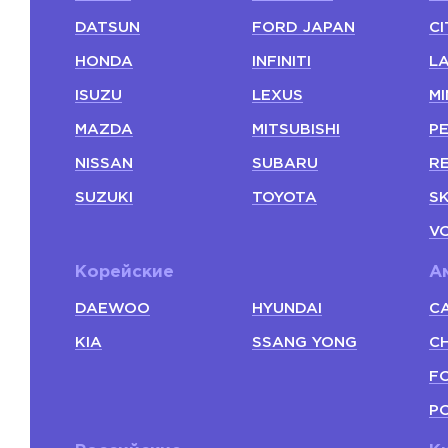
DATSUN
FORD JAPAN
C
HONDA
INFINITI
L
ISUZU
LEXUS
MI
MAZDA
MITSUBISHI
P
NISSAN
SUBARU
R
SUZUKI
TOYOTA
S
V
Корейские
А
DAEWOO
HYUNDAI
C
KIA
SSANG YONG
C
F
P