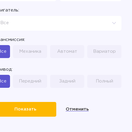
игатель:
Все
ансмиссия:
Все
Механика
Автомат
Вариатор
ивод:
Все
Передний
Задний
Полный
Отменить