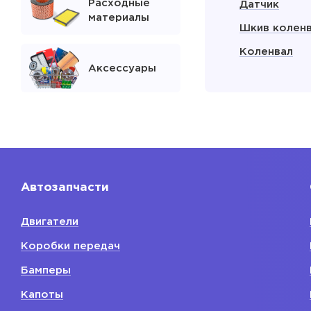
Расходные
Датчик
материалы
Шкив колен
Коленвал
Аксессуары
Сальник кол
Поддон мас
двигателя
Показать
Автозапчасти
Расходники
двигателя
Двигатели
Свечи зажиг
Коробки передач
Фильтр мас
Бамперы
Ремень при
Капоты
поликлинов