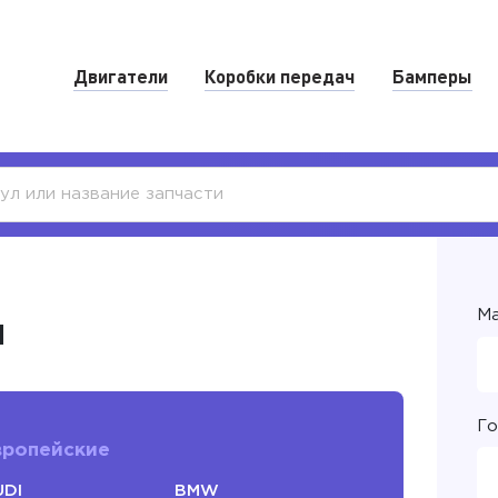
Двигатели
Коробки передач
Бамперы
Ма
я
Го
вропейские
DI
BMW