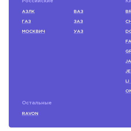
Российские
К
АЗЛК
ВАЗ
BR
ГАЗ
ЗАЗ
C
МОСКВИЧ
УАЗ
D
F
G
J
J
LI
O
Остальные
RAVON