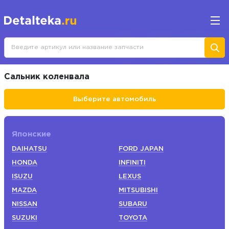
Сальник коленвала
Выберите автомобиль
Японские
DAIHATSU
FORD JAPAN
HONDA
INFINITI
ISUZU
LEXUS
MAZDA
MITSUBISHI
NISSAN
SUBARU
SUZUKI
TOYOTA