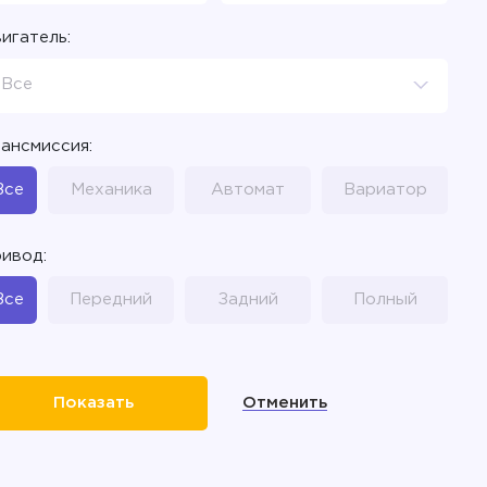
игатель:
Все
ансмиссия:
Все
Механика
Автомат
Вариатор
ивод:
Все
Передний
Задний
Полный
Отменить