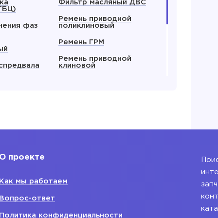
ка
Фильтр масляный ДВС
ГБЦ)
Ремень приводной
нения фаз
поликлиновый
Ремень ГРМ
ый
Ремень приводной
спредвала
клиновой
 все
теля
еля
О проекте
Поис
инте
Как мы работаем
запч
конт
Вопрос-ответ
ката
Политика конфиденциальности