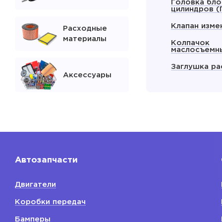
Головка бло
цилиндров (
Клапан изме
Расходные
материалы
Колпачок
маслосъемн
Заглушка ра
Аксессуары
Показать
Блок двига
Блок двигат
Автозапчасти
Двигатели
Коробки передач
Бамперы