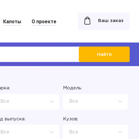
Капоты
О проекте
Ваш заказ
Найти
рка:
Модель:
Все
Все
д выпуска:
Кузов:
Все
Все