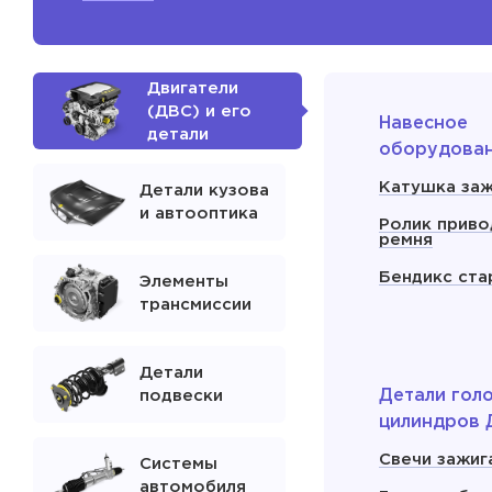
Двигатели
(ДВС) и его
Навесное
детали
оборудова
Катушка заж
Детали кузова
и автооптика
Ролик приво
ремня
Бендикс ста
Элементы
трансмиссии
Детали
Детали гол
подвески
цилиндров 
Свечи зажиг
Системы
автомобиля