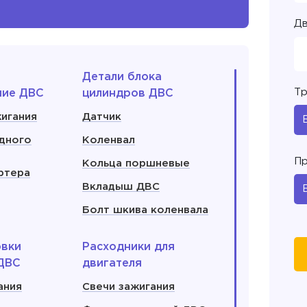
Дв
Детали блока
Тр
ние ДВС
цилиндров ДВС
игания
Датчик
дного
Коленвал
Пр
Кольца поршневые
ртера
Вкладыш ДВС
Болт шкива коленвала
овки
Расходники для
ДВС
двигателя
ания
Свечи зажигания