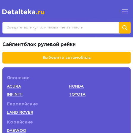
Сайлентблок рулевой рейки
Выберите автомобиль
Японские
ACURA
HONDA
INFINITI
TOYOTA
Европейские
LAND ROVER
Корейские
DAEWOO