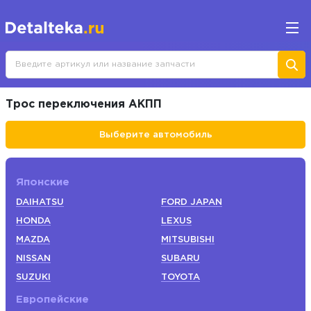
Трос переключения АКПП
Выберите автомобиль
Японские
DAIHATSU
FORD JAPAN
HONDA
LEXUS
MAZDA
MITSUBISHI
NISSAN
SUBARU
SUZUKI
TOYOTA
Европейские