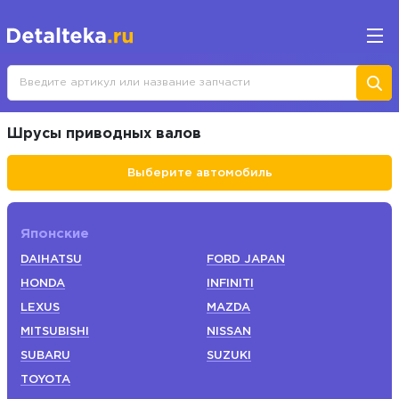
Шрусы приводных валов
Выберите автомобиль
Японские
DAIHATSU
FORD JAPAN
HONDA
INFINITI
LEXUS
MAZDA
MITSUBISHI
NISSAN
SUBARU
SUZUKI
TOYOTA