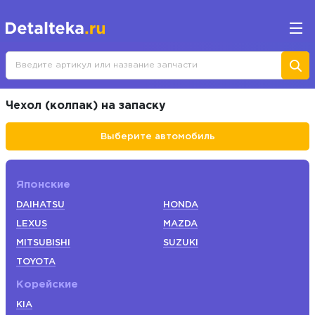
Чехол (колпак) на запаску
Выберите автомобиль
Японские
DAIHATSU
HONDA
LEXUS
MAZDA
MITSUBISHI
SUZUKI
TOYOTA
Корейские
KIA