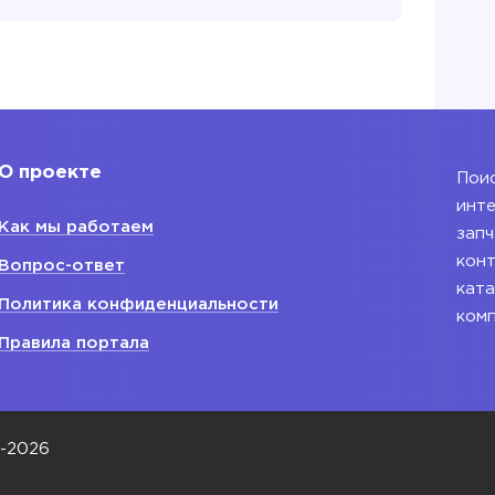
Прокладка ГБЦ
ляный
Крышка клапанов
 все
Показать все
О проекте
Поис
 для
Блок двигателя
инте
Как мы работаем
Блок двигателя
запч
ания
конт
Вопрос-ответ
ката
ляный ДВС
Политика конфиденциальности
ком
водной
Правила портала
ый
енвала
0-2026
 все