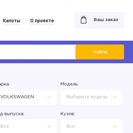
Капоты
О проекте
Ваш заказ
Найти
рка:
Модель:
VOLKSWAGEN
Выберите модель
д выпуска:
Кузов:
Все
Все