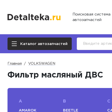
Поисковая система
автозапчастей
Каталог автозапчастей
Главная
VOLKSWAGEN
Фильтр масляный ДВС
A
B
C
AMAROK
BEETLE
C