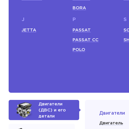
BORA
J
P
S
JETTA
PASSAT
S
PASSAT СС
S
POLO
Двигатели
(ДВС) и его
Двигатели
детали
Двигатель