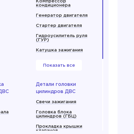
Компрессор
кондиционера
Генератор двигателя
Стартер двигателя
Гидроусилитель руля
(ГУР)
Катушка зажигания
Показать все
ка
Детали головки
ДВС
цилиндров ДВС
Свечи зажигания
вала
Головка блока
цилиндров (ГБЦ)
Прокладка крышки
клапанов
енвала