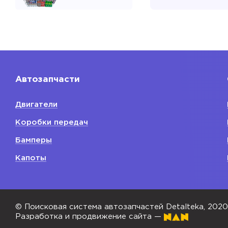
Поддон мас
двигателя
Показать
Автозапчасти
Расходники
двигателя
Двигатели
Свечи зажиг
Коробки передач
Фильтр мас
Бамперы
Ремень при
Капоты
поликлинов
Сальник кол
Ремень ГРМ
© Поисковая система автозапчастей Detalteka, 202
Разработка и продвижение сайта —
Показать