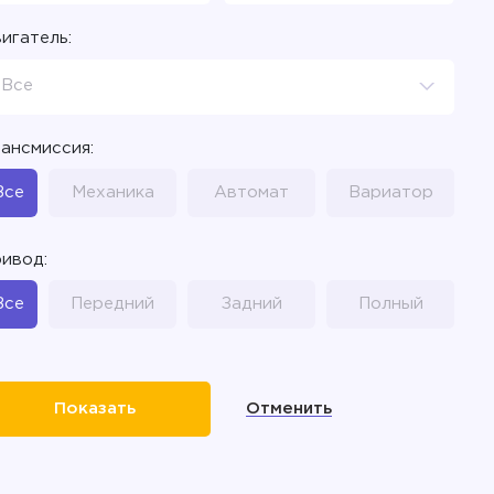
игатель:
Все
ансмиссия:
Все
Механика
Автомат
Вариатор
ивод:
Все
Передний
Задний
Полный
Отменить