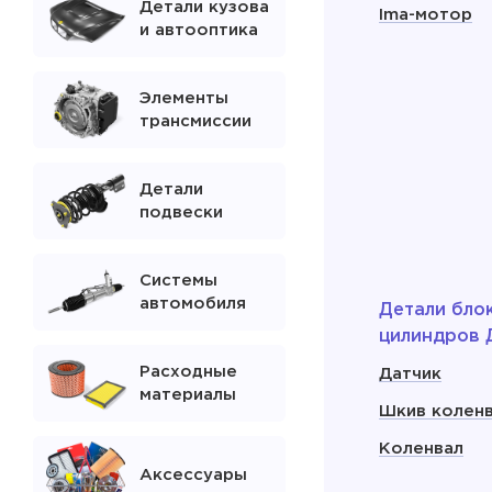
Детали кузова
Ima-мотор
и автооптика
Элементы
трансмиссии
Детали
подвески
Системы
автомобиля
Детали бло
цилиндров 
Расходные
Датчик
материалы
Шкив колен
Коленвал
Аксессуары
Сальник кол