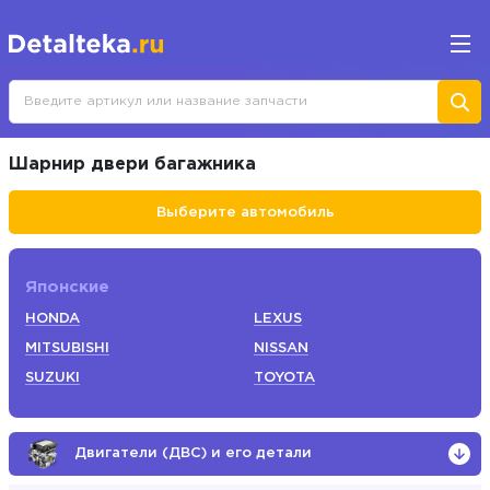
Шарнир двери багажника
Выберите автомобиль
Японские
HONDA
LEXUS
MITSUBISHI
NISSAN
SUZUKI
TOYOTA
Двигатели (ДВС) и его детали