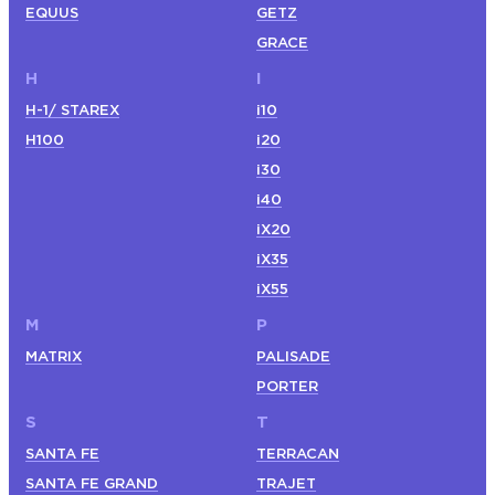
EQUUS
GETZ
GRACE
H
I
H-1/ STAREX
i10
H100
i20
i30
i40
iX20
iX35
iX55
M
P
MATRIX
PALISADE
PORTER
S
T
SANTA FE
TERRACAN
SANTA FE GRAND
TRAJET