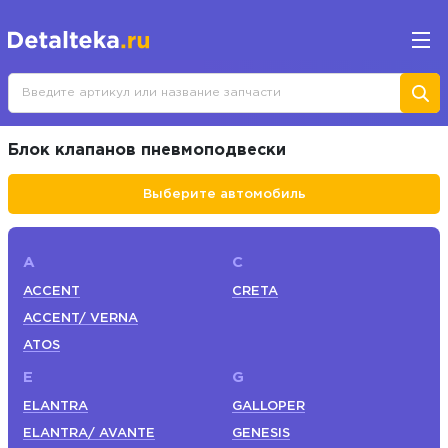
Блок клапанов пневмоподвески
Выберите автомобиль
A
C
ACCENT
CRETA
ACCENT/ VERNA
ATOS
E
G
ELANTRA
GALLOPER
ELANTRA/ AVANTE
GENESIS