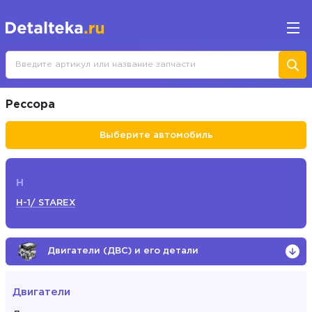
Рессора
Выберите автомобиль
H
H-1/ STAREX
Двигатели (ДВС) и его детали
Двигатели