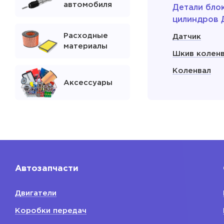
автомобиля
Детали бло
цилиндров 
Расходные
Датчик
материалы
Шкив колен
Коленвал
Аксессуары
Сальник кол
Поддон мас
двигателя
Показать
Автозапчасти
Расходники
двигателя
Двигатели
Свечи зажиг
Коробки передач
Фильтр мас