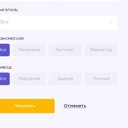
игатель:
Все
ансмиссия:
Все
Механика
Автомат
Вариатор
ивод:
Все
Передний
Задний
Полный
Отменить