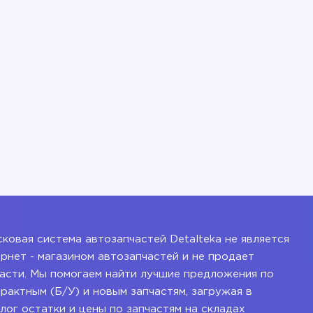
ковая система автозапчастей Detalteka не является
рнет - магазином автозапчастей и не продает
асти. Мы помогаем найти лучшие предложения по
рактным (Б/У) и новым запчастям, загружая в
лог остатки и цены по запчастям на складах