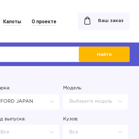
Капоты
О проекте
Ваш заказ
Найти
рка:
Модель:
FORD JAPAN
Выберите модель
д выпуска:
Кузов:
Все
Все