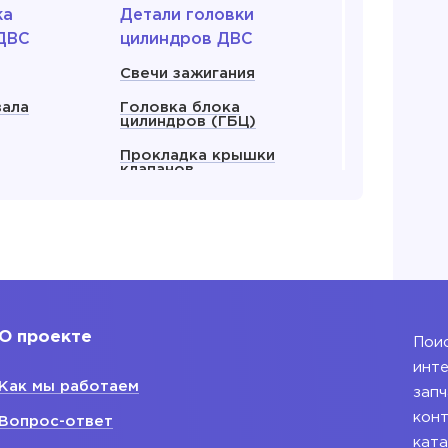
ка
Детали головки
ДВС
цилиндров ДВС
Свечи зажигания
вала
Головка блока
цилиндров (ГБЦ)
Прокладка крышки
клапанов
енвала
Прокладка ГБЦ
ляный
Крышка клапанов
 все
Показать все
О проекте
Поис
 для
Блок двигателя
инте
Как мы работаем
Блок двигателя
запч
ания
конт
Вопрос-ответ
ката
ляный ДВС