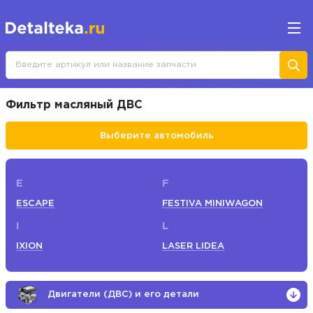
Фильтр масляный ДВС
Выберите автомобиль
E
F
ESCAPE
FESTIVA MINIWAGON
I
L
IXION
LASER LIDEA
Двигатели (ДВС) и его детали