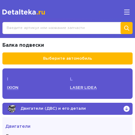
Балка подвески
Выберите автомобиль
I
L
IXION
LASER LIDEA
Двигатели (ДВС) и его детали
Двигатели