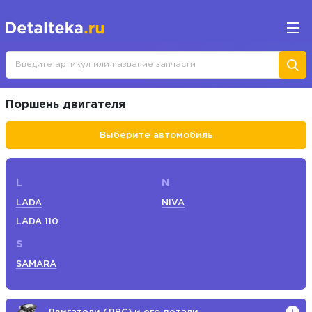
Поршень двигателя
Выберите автомобиль
L
N
LADA
NIVA
LADA 110
S
SAMARA