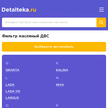
Фильтр масляный ДВС
Выберите автомобиль
G
K
GRANTA
KALINA
L
N
LADA
NIVA
LADA 110
LARGUS
O
P