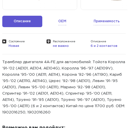
Описание
OEM
Применимость
Состояние
Расположение
Описание
Новая
не важно
6 и 2 контактов
Трамблер двигателя 4A-FE для автомобилей: Тойота Королла
'91-'02 (AE101, AE104, AE104G), Королла '96-'97 (AE109V),
Королла '95-'00 (AE111, AE114), Корона '92-'96 (AT190), Кариб
'95-'02 (AE111G, AE114G), Церес '92-'98 (AE101), Левин '91-'95
(AE101), Левин '95-'00 (AE111), Марино '92-'98 (AE101),
Спринтер '91-'02 (AE101, AE104), Спринтер '95-'00 (AE111,
AE114), Труено '91-'95 (AE101), Труено '96-'97 (AE101), Труено
'95-'00 (AE111) (6 и 2 контактов) Китай по цене 11700 руб. ОЕМ:
1902016250, 1902016260
Возможно вам подойдут: