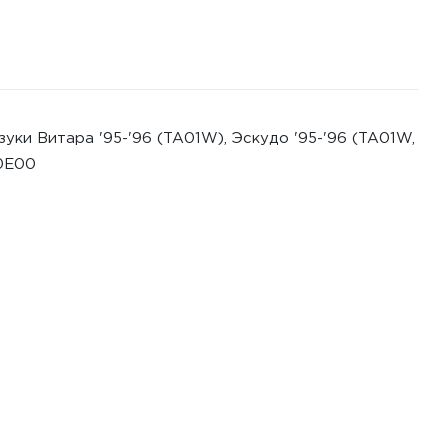
уки Витара '95-'96 (TA01W), Эскудо '95-'96 (TA01W,
70E00