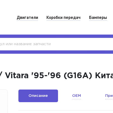
Двигатели
Коробки передач
Бамперы
 Vitara '95-'96 (G16A) Кит
Описание
OEM
При