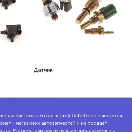
Датчик
ковая система автозапчастей Detalteka не является
рнет - магазином автозапчастей и не продает
асти. Мы помогаем найти лучшие предложения по