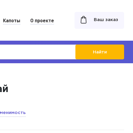
Капоты
О проекте
Ваш заказ
Найти
ай
менимость