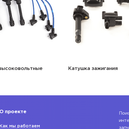
высоковольтные
Катушка зажигания
О проекте
Поис
инте
Как мы работаем
запч