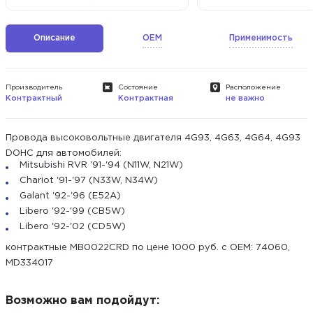
Описание
OEM
Применимость
Производитель
Состояние
Расположение
Контрактный
Контрактная
не важно
Провода высоковольтные двигателя 4G93, 4G63, 4G64, 4G93
DOHC для автомобилей:
Mitsubishi RVR '91-'94 (N11W, N21W)
Chariot '91-'97 (N33W, N34W)
Galant '92-'96 (E52A)
Libero '92-'99 (CB5W)
Libero '92-'02 (CD5W)
контрактные MB0022CRD по цене 1000 руб. с ОЕМ: 74060,
MD334017
Возможно вам подойдут: