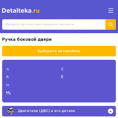
Ручка боковой двери
Выберите автомобиль
A
E
A
E
M
ML
Двигатели (ДВС) и его детали