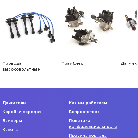
Провода
Трамблер
Датчик
высоковольтные
Двигатели
Как мы работаем
Коробки передач
Вопрос-ответ
Бамперы
Политика
конфиденциальности
Капоты
Правила портала