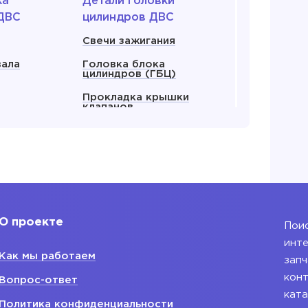
ка
Детали головки
ДВС
цилиндров ДВС
Свечи зажигания
вала
Головка блока
цилиндров (ГБЦ)
Прокладка крышки
клапанов
енвала
Прокладка ГБЦ
ляный
Крышка клапанов
 все
Показать все
О проекте
Поис
 для
Блок двигателя
инте
Как мы работаем
Блок двигателя
запч
ания
конт
Вопрос-ответ
ката
ляный ДВС
Политика конфиденциальности