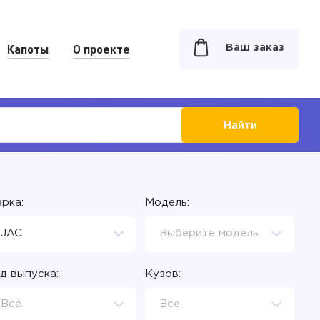
Капоты
О проекте
Ваш заказ
Найти
рка:
Модель:
JAC
Выберите модель
д выпуска:
Кузов:
Все
Все