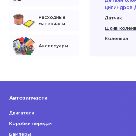
Детали бло
цилиндров 
Расходные
Датчик
материалы
Шкив колен
Коленвал
Аксессуары
Сальник кол
Поддон мас
двигателя
Показать
Автозапчасти
Расходники
двигателя
Двигатели
Свечи зажиг
Коробки передач
Фильтр мас
Бамперы