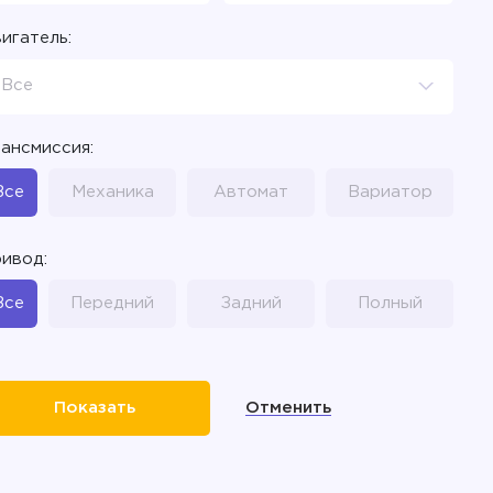
игатель:
Все
ансмиссия:
Все
Механика
Автомат
Вариатор
ивод:
Все
Передний
Задний
Полный
Отменить