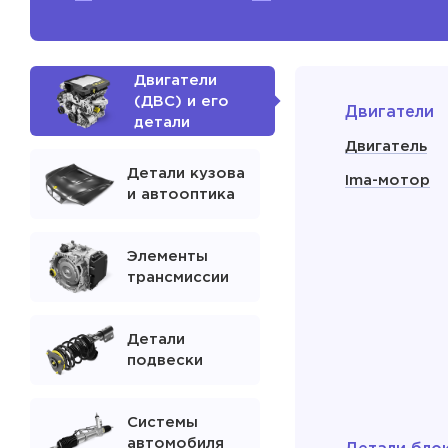
Двигатели
(ДВС) и его
Двигатели
детали
Двигатель
Детали кузова
Ima-мотор
и автооптика
Элементы
трансмиссии
Детали
подвески
Системы
автомобиля