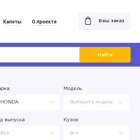
Капоты
О проекте
Ваш заказ
Найти
рка:
Модель:
HONDA
Выберите модель
д выпуска:
Кузов:
Все
Все