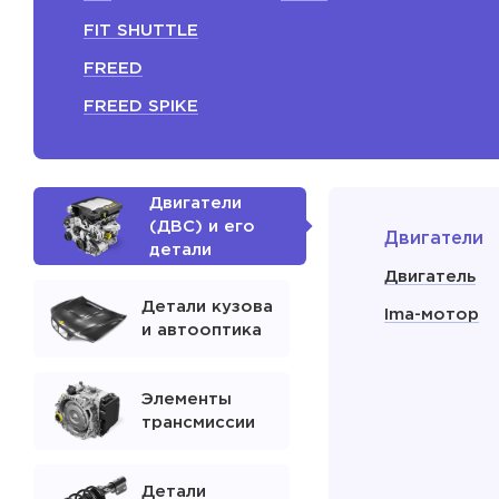
FIT SHUTTLE
FREED
FREED SPIKE
Двигатели
(ДВС) и его
Двигатели
детали
Двигатель
Детали кузова
Ima-мотор
и автооптика
Элементы
трансмиссии
Детали