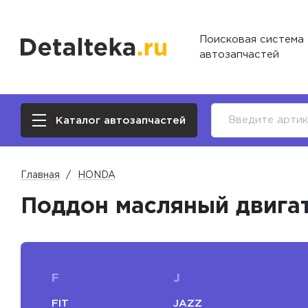
Поисковая система
автозапчастей
Каталог автозапчастей
Главная
HONDA
Поддон масляный двига
F
J
FIT
JAZZ