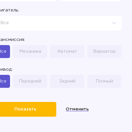
игатель:
Все
ансмиссия:
Все
Механика
Автомат
Вариатор
ивод:
Все
Передний
Задний
Полный
Отменить