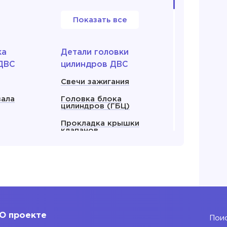
Показать все
ка
Детали головки
ДВС
цилиндров ДВС
Свечи зажигания
вала
Головка блока
цилиндров (ГБЦ)
Прокладка крышки
клапанов
енвала
Прокладка ГБЦ
ляный
Крышка клапанов
 все
Показать все
О проекте
Поис
 для
Блок двигателя