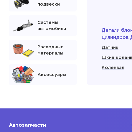
подвески
Системы
автомобиля
Детали бло
цилиндров 
Расходные
Датчик
материалы
Шкив колен
Коленвал
Аксессуары
Сальник кол
Поддон мас
двигателя
Показать
Автозапчасти
Расходники