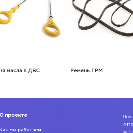
ня масла в ДВС
Ремень ГРМ
О проекте
Поис
инте
Как мы работаем
запч