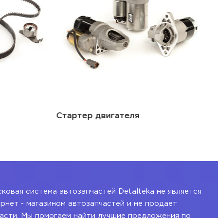
Стартер двигателя
ковая система автозапчастей Detalteka не является
рнет - магазином автозапчастей и не продает
асти. Мы помогаем найти лучшие предложения по