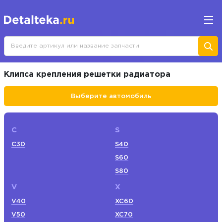
Клипса крепления решетки радиатора
Выберите автомобиль
C
S
C30
S40
S60
S80
V
X
V40
XC60
V50
XC70