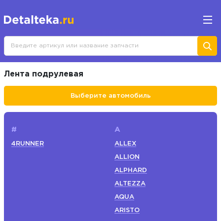
Лента подрулевая
Выберите автомобиль
#
A
4RUNNER
ALLEX
ALLION
ALPHARD
ALTEZZA
AQUA
ARISTO