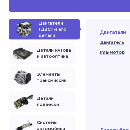
Двигатели
(ДВС) и его
Двигатели
детали
Двигатель
Детали кузова
Ima-мотор
и автооптика
Элементы
трансмиссии
Детали
подвески
Системы
автомобиля