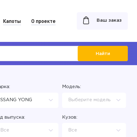
Капоты
О проекте
Ваш заказ
Найти
рка:
Модель:
SSANG YONG
Выберите модель
д выпуска:
Кузов:
Все
Все