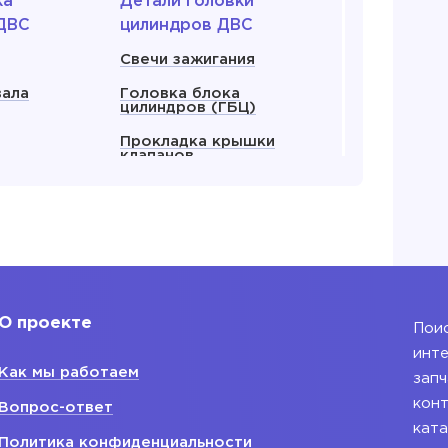
ка
Детали головки
ДВС
цилиндров ДВС
Свечи зажигания
вала
Головка блока
цилиндров (ГБЦ)
Прокладка крышки
клапанов
енвала
Прокладка ГБЦ
ляный
Крышка клапанов
 все
Показать все
О проекте
Поис
 для
Блок двигателя
инте
Как мы работаем
Блок двигателя
запч
ания
конт
Вопрос-ответ
ката
ляный ДВС
Политика конфиденциальности