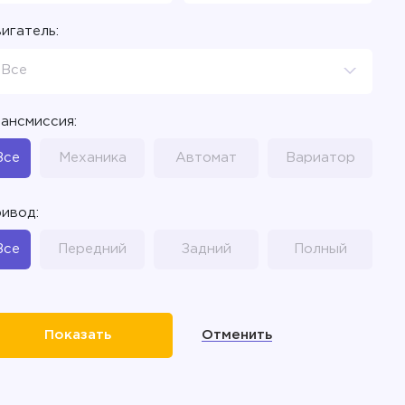
игатель:
Все
ансмиссия:
Все
Механика
Автомат
Вариатор
ивод:
Все
Передний
Задний
Полный
Отменить