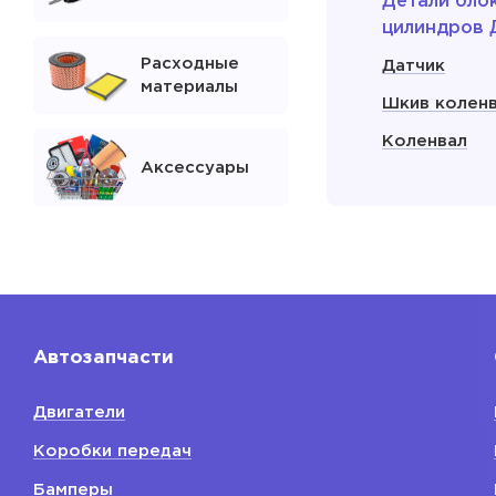
Детали бло
цилиндров 
Расходные
Датчик
материалы
Шкив колен
Коленвал
Аксессуары
Сальник кол
Поддон мас
двигателя
Показать
Автозапчасти
Расходники
двигателя
Двигатели
Свечи зажиг
Коробки передач
Фильтр мас
Бамперы