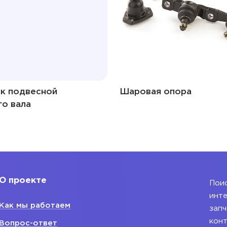
к подвесной
Шаровая опора
го вала
О проекте
Поис
инте
Как мы работаем
запч
конт
Вопрос-ответ