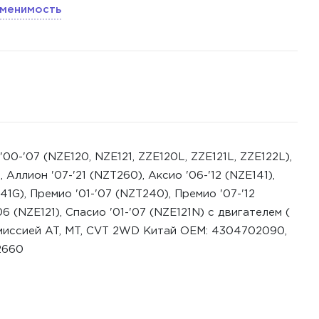
менимость
0-'07 (NZE120, NZE121, ZZE120L, ZZE121L, ZZE122L),
, Аллион '07-'21 (NZT260), Аксио '06-'12 (NZE141),
41G), Премио '01-'07 (NZT240), Премио '07-'12
06 (NZE121), Спасио '01-'07 (NZE121N) с двигателем (
нсмиссией AT, MT, CVT 2WD Китай ОЕМ: 4304702090,
2660