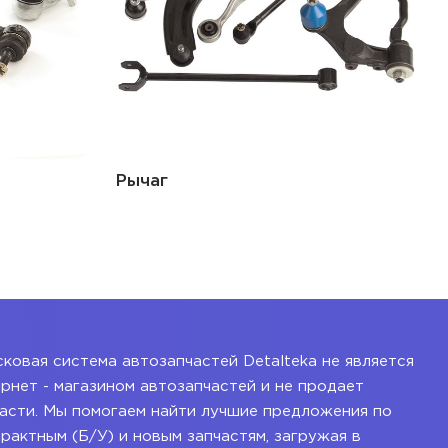
Рычаг
ковая система автозапчастей Detalteka не является
рнет - магазином автозапчастей и не продает
асти. Мы помогаем найти лучшие предложения по
рактным (Б/У) и новым запчастям, загружая в