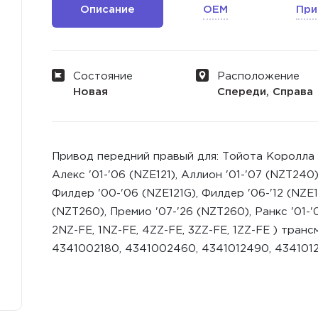
Описание
OEM
При
Состояние
Расположение
Новая
Спереди, Справа
Привод передний правый для: Тойота Королла '0
Алекс '01-'06 (NZE121), Аллион '01-'07 (NZT240)
Филдер '00-'06 (NZE121G), Филдер '06-'12 (NZE1
(NZT260), Премио '07-'26 (NZT260), Ранкс '01-'
2NZ-FE, 1NZ-FE, 4ZZ-FE, 3ZZ-FE, 1ZZ-FE ) тра
4341002180, 4341002460, 4341012490, 434101