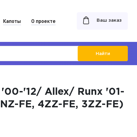
Капоты
О проекте
Ваш заказ
Найти
'00-'12/ Allex/ Runx '01-
, 2NZ-FE, 4ZZ-FE, 3ZZ-FE)