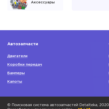
Аксессуары
Сальник кол
Поддон мас
двигателя
Показать
Автозапчасти
Расходники
двигателя
Двигатели
Свечи зажиг
Коробки передач
Фильтр мас
Бамперы
Ремень при
Капоты
поликлинов
Сальник кол
Ремень ГРМ
© Поисковая система автозапчастей Detalteka, 202