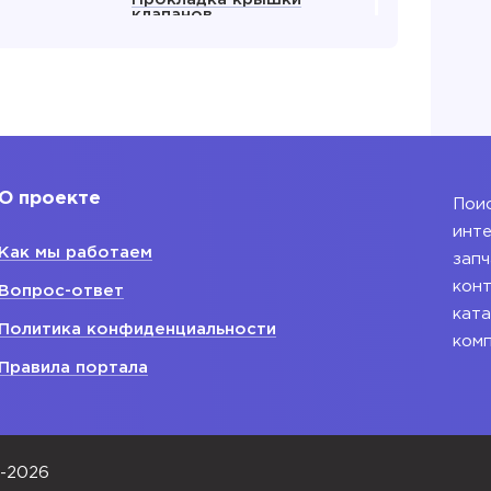
клапанов
енвала
Прокладка ГБЦ
ляный
Крышка клапанов
 все
Показать все
О проекте
Поис
 для
Блок двигателя
инте
Как мы работаем
Блок двигателя
запч
ания
конт
Вопрос-ответ
ката
ляный ДВС
Политика конфиденциальности
ком
водной
Правила портала
ый
енвала
0-2026