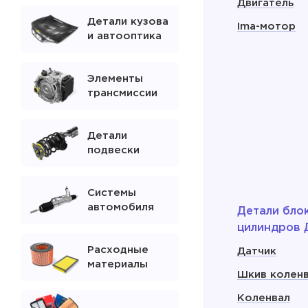
Двигатель
Детали кузова
Ima-мотор
и автооптика
Элементы
трансмиссии
Детали
подвески
Системы
автомобиля
Детали бло
цилиндров 
Расходные
Датчик
материалы
Шкив колен
Коленвал