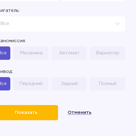
игатель:
Все
ансмиссия:
Все
Механика
Автомат
Вариатор
ивод:
Все
Передний
Задний
Полный
Отменить