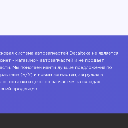
ковая система автозапчастей Detalteka не является
рнет - магазином автозапчастей и не продает
асти. Мы помогаем найти лучшие предложения по
рактным (Б/У) и новым запчастям, загружая в
лог остатки и цены по запчастям на складах
паний-продавцов.