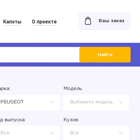
Капоты
О проекте
Ваш заказ
Найти
рка:
Модель:
PEUGEOT
Выберите модель
д выпуска:
Кузов:
Все
Все