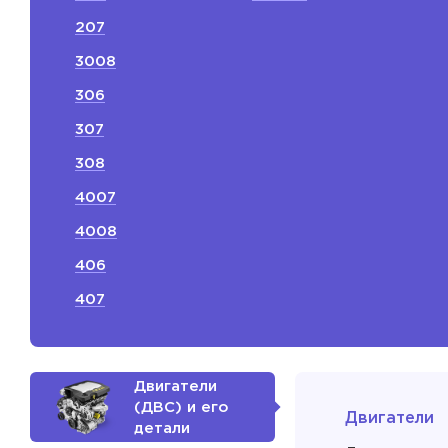
207
3008
306
307
308
4007
4008
406
407
Двигатели
(ДВС) и его
Двигатели
детали