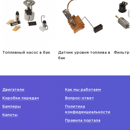
Топливный насос в бак
Датчик уровня топлива в
Фильтр
бак
Двигатели
Как мы работаем
Коробки передач
Вопрос-ответ
Бамперы
Политика
конфиденциальности
Капоты
Правила портала