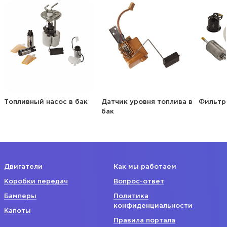
Топливный насос в бак
Датчик уровня топлива в
Фильтр
бак
Двигатели
Как мы работаем
Коробки передач
Вопрос-ответ
Бамперы
Политика
конфиденциальности
Капоты
Правила портала