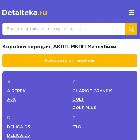
Коробки передач, АКПП, МКПП Митсубиси
Выберите автомобиль
A
C
AIRTREK
CHARIOT GRANDIS
ASX
COLT
COLT PLUS
D
F
DELICA D3
FTO
DELICA D5