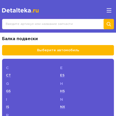
Балка подвески
Выберите автомобиль
C
E
CT
ES
G
H
GS
HS
I
N
IS
NX
R