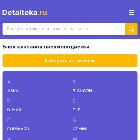
Блок клапанов пневмоподвески
Выберите автомобиль
A
B
ASKA
BIGHORN
D
E
D-MAX
ELF
F
G
FORWARD
GEMINI
V
W