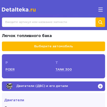
Лючок топливного бака
Выберите автомобиль
P
T
POER
TANK 300
Двигатели (ДВС) и его детали
Двигатели