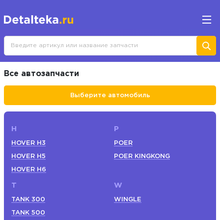
Все автозапчасти
Выберите автомобиль
H
P
HOVER H3
POER
HOVER H5
POER KINGKONG
HOVER H6
T
W
TANK 300
WINGLE
TANK 500