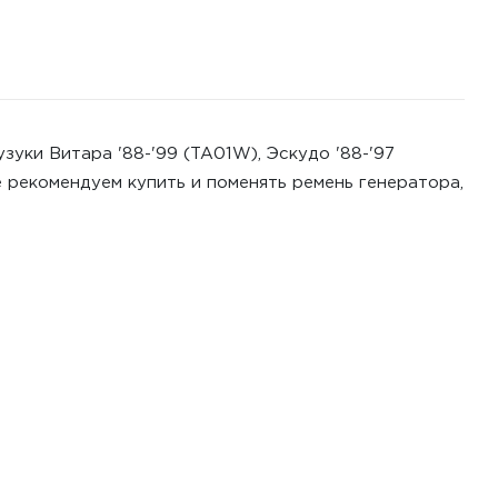
зуки Витара '88-'99 (TA01W), Эскудо '88-'97
 рекомендуем купить и поменять ремень генератора,