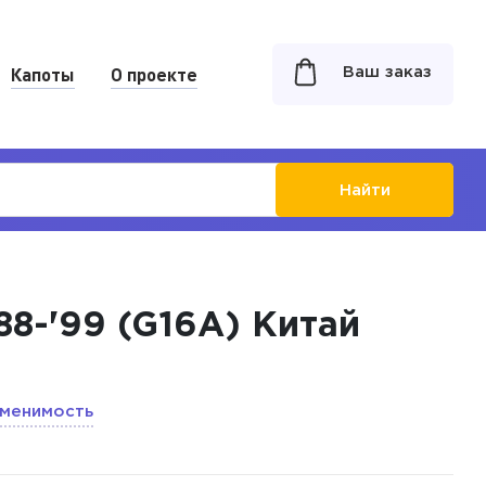
Капоты
О проекте
Ваш заказ
Найти
'88-'99 (G16A) Китай
менимость