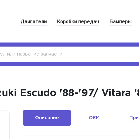
Двигатели
Коробки передач
Бамперы
ki Escudo '88-'97/ Vitara 
Описание
OEM
При