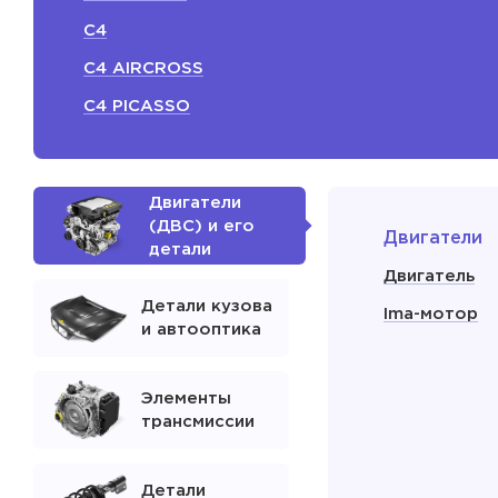
C4
C4 AIRCROSS
C4 PICASSO
Двигатели
(ДВС) и его
Двигатели
детали
Двигатель
Детали кузова
Ima-мотор
и автооптика
Элементы
трансмиссии
Детали