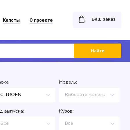
Капоты
О проекте
Ваш заказ
Найти
рка:
Модель:
CITROEN
Выберите модель
д выпуска:
Кузов:
Все
Все