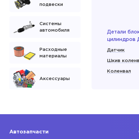
подвески
Системы
автомобиля
Детали бло
цилиндров 
Расходные
Датчик
материалы
Шкив колен
Коленвал
Аксессуары
Сальник кол
Поддон мас
двигателя
Показать
Автозапчасти
Расходники