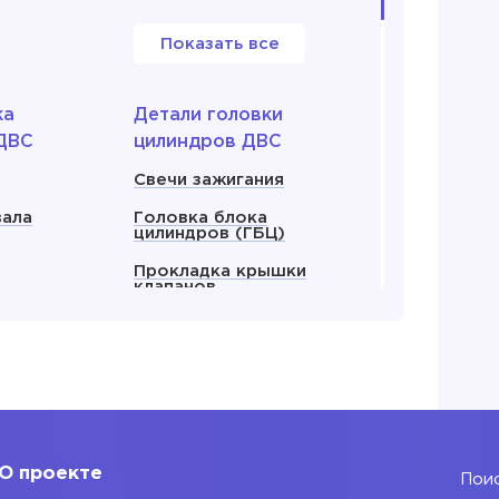
Показать все
ка
Детали головки
ДВС
цилиндров ДВС
Свечи зажигания
вала
Головка блока
цилиндров (ГБЦ)
Прокладка крышки
клапанов
енвала
Прокладка ГБЦ
ляный
Крышка клапанов
 все
Показать все
О проекте
Поис
 для
Блок двигателя