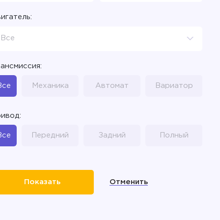
игатель:
Все
ансмиссия:
Все
Механика
Автомат
Вариатор
ивод:
Все
Передний
Задний
Полный
Отменить