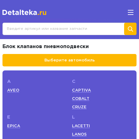
Блок клапанов пневмоподвески
Выберите автомобиль
A
C
AVEO
CAPTIVA
COBALT
CRUZE
E
L
EPICA
LACETTI
LANOS