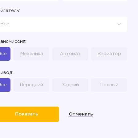
игатель:
Все
ансмиссия:
Все
Механика
Автомат
Вариатор
ивод:
Все
Передний
Задний
Полный
Отменить