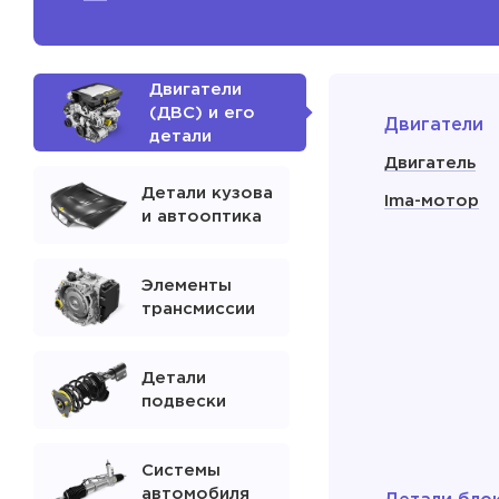
Двигатели
(ДВС) и его
Двигатели
детали
Двигатель
Детали кузова
Ima-мотор
и автооптика
Элементы
трансмиссии
Детали
подвески
Системы
автомобиля