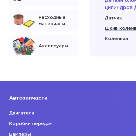
Детали бло
цилиндров 
Расходные
Датчик
материалы
Шкив колен
Коленвал
Аксессуары
Сальник кол
Поддон мас
двигателя
Показать
Автозапчасти
Расходники
двигателя
Двигатели
Свечи зажиг
Коробки передач
Фильтр мас
Бамперы