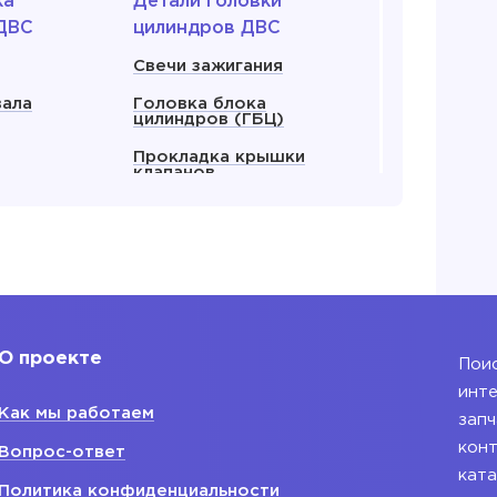
ка
Детали головки
ДВС
цилиндров ДВС
Свечи зажигания
вала
Головка блока
цилиндров (ГБЦ)
Прокладка крышки
клапанов
енвала
Прокладка ГБЦ
ляный
Крышка клапанов
 все
Показать все
О проекте
Поис
 для
Блок двигателя
инте
Как мы работаем
Блок двигателя
запч
ания
конт
Вопрос-ответ
ката
ляный ДВС
Политика конфиденциальности