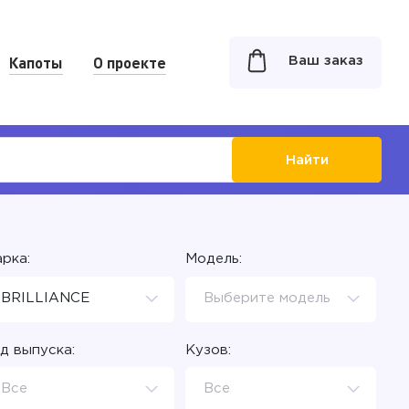
Капоты
О проекте
Ваш заказ
Найти
рка:
Модель:
BRILLIANCE
Выберите модель
д выпуска:
Кузов:
Все
Все