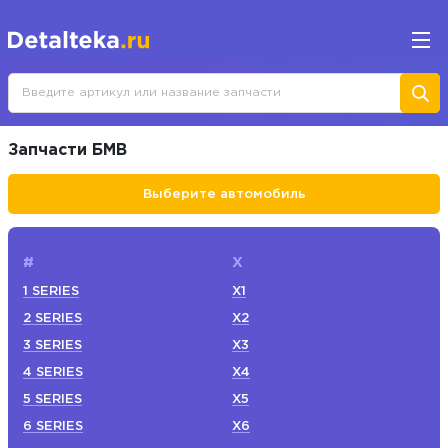
Запчасти БМВ
Выберите автомобиль
#
X
1 SERIES
X1
2 SERIES
X2
3 SERIES
X3
4 SERIES
X4
5 SERIES
X5
6 SERIES
X6