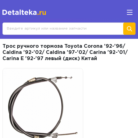
Трос ручного тормоза Toyota Corona '92-'96/
Caldina '92-'02/ Caldina '97-'02/ Carina '92-'01/
Carina E '92-'97 левый (диск) Китай