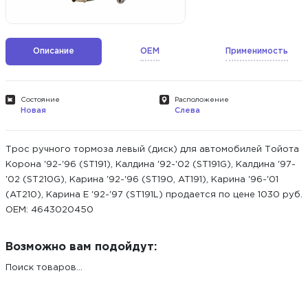
Описание
OEM
Применимость
Состояние
Расположение
Новая
Слева
Трос ручного тормоза левый (диск) для автомобилей Тойота
Корона '92-'96 (ST191), Калдина '92-'02 (ST191G), Калдина '97-
'02 (ST210G), Карина '92-'96 (ST190, AT191), Карина '96-'01
(AT210), Карина Е '92-'97 (ST191L) продается по цене 1030 руб.
ОЕМ: 4643020450
Возможно вам подойдут:
Поиск товаров...